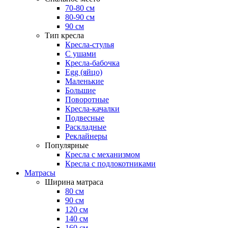
70-80 см
80-90 см
90 см
Тип кресла
Кресла-стулья
С ушами
Кресла-бабочка
Egg (яйцо)
Маленькие
Большие
Поворотные
Кресла-качалки
Подвесные
Раскладные
Реклайнеры
Популярные
Кресла с механизмом
Кресла с подлокотниками
Матрасы
Ширина матраса
80 см
90 см
120 см
140 см
160 см