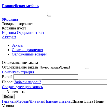
Европейская мебель
0
Корзина
Товары в корзине:
Корзина пуста
Корзина
Оформить заказ
Аккаунт
Заказы
Список сравнения
Отложенные товары
Отслеживание заказа
Отслеживание заказа
Войти
Регистрация
E-mail
Пароль
Забыли пароль?
Создать учетную запись
Запомнить
Войти
Главная
/
Мебель
/
Диваны
/
Прямые диваны
/
Диван Linea Home
Ventura