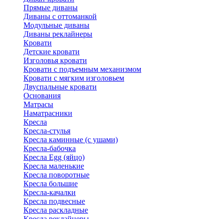
Прямые диваны
Диваны с оттоманкой
Модульные диваны
Диваны реклайнеры
Кровати
Детские кровати
Изголовья кровати
Кровати с подъемным механизмом
Кровати с мягким изголовьем
Двуспальные кровати
Основания
Матрасы
Наматрасники
Кресла
Кресла-стулья
Кресла каминные (с ушами)
Кресла-бабочка
Кресла Egg (яйцо)
Кресла маленькие
Кресла поворотные
Кресла большие
Кресла-качалки
Кресла подвесные
Кресла раскладные
Кресла реклайнеры