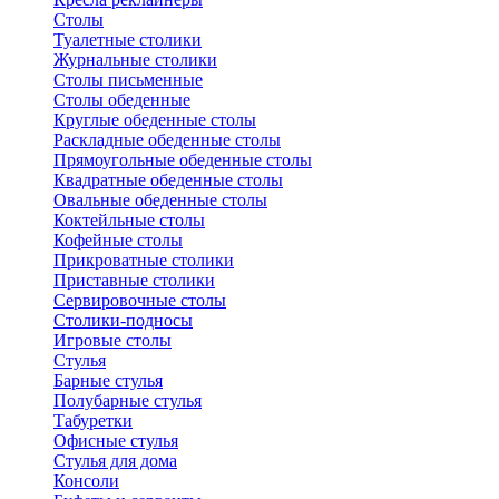
Столы
Туалетные столики
Журнальные столики
Столы письменные
Столы обеденные
Круглые обеденные столы
Раскладные обеденные столы
Прямоугольные обеденные столы
Квадратные обеденные столы
Овальные обеденные столы
Коктейльные столы
Кофейные столы
Прикроватные столики
Приставные столики
Сервировочные столы
Столики-подносы
Игровые столы
Стулья
Барные стулья
Полубарные стулья
Табуретки
Офисные стулья
Стулья для дома
Консоли