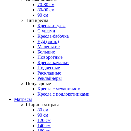
70-80 см
80-90 см
90 см
Тип кресла
Кресла-стулья
С ушами
Кресла-бабочка
Egg (яйцо)
Маленькие
Большие
Поворотные
Кресла-качалки
Подвесные
Раскладные
Реклайнеры
Популярные
Кресла с механизмом
Кресла с подлокотниками
Матрасы
Ширина матраса
80 см
90 см
120 см
140 см
160 см