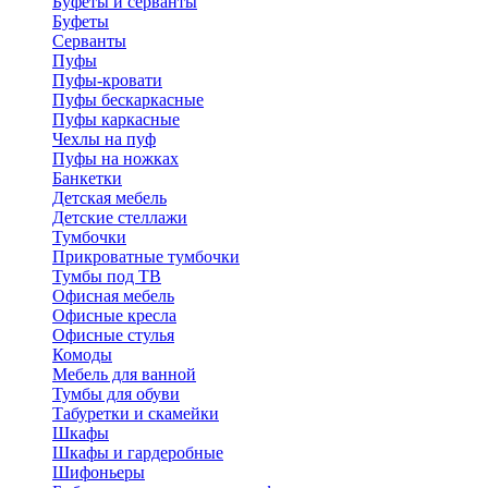
Буфеты и серванты
Буфеты
Серванты
Пуфы
Пуфы-кровати
Пуфы бескаркасные
Пуфы каркасные
Чехлы на пуф
Пуфы на ножках
Банкетки
Детская мебель
Детские стеллажи
Тумбочки
Прикроватные тумбочки
Тумбы под ТВ
Офисная мебель
Офисные кресла
Офисные стулья
Комоды
Мебель для ванной
Тумбы для обуви
Табуретки и скамейки
Шкафы
Шкафы и гардеробные
Шифоньеры