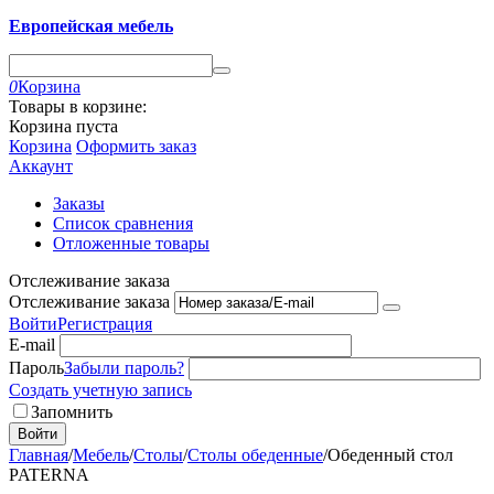
Европейская мебель
0
Корзина
Товары в корзине:
Корзина пуста
Корзина
Оформить заказ
Аккаунт
Заказы
Список сравнения
Отложенные товары
Отслеживание заказа
Отслеживание заказа
Войти
Регистрация
E-mail
Пароль
Забыли пароль?
Создать учетную запись
Запомнить
Войти
Главная
/
Мебель
/
Столы
/
Столы обеденные
/
Обеденный стол
PATERNA