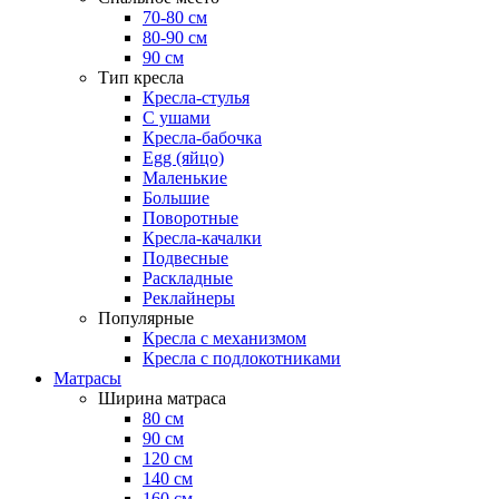
70-80 см
80-90 см
90 см
Тип кресла
Кресла-стулья
С ушами
Кресла-бабочка
Egg (яйцо)
Маленькие
Большие
Поворотные
Кресла-качалки
Подвесные
Раскладные
Реклайнеры
Популярные
Кресла с механизмом
Кресла с подлокотниками
Матрасы
Ширина матраса
80 см
90 см
120 см
140 см
160 см