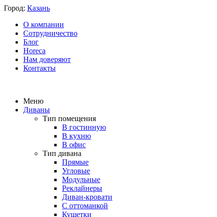
Город:
Казань
О компании
Сотрудничество
Блог
Horeca
Нам доверяют
Контакты
Меню
Диваны
Тип помещения
В гостинную
В кухню
В офис
Тип дивана
Прямые
Угловые
Модульные
Реклайнеры
Диван-кровати
С оттоманкой
Кушетки