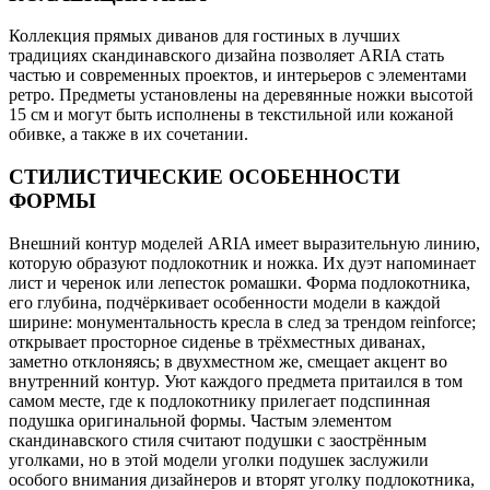
Коллекция прямых диванов для гостиных в лучших
традициях скандинавского дизайна позволяет ARIA стать
частью и современных проектов, и интерьеров с элементами
ретро. Предметы установлены на деревянные ножки высотой
15 см и могут быть исполнены в текстильной или кожаной
обивке, а также в их сочетании.
СТИЛИСТИЧЕСКИЕ ОСОБЕННОСТИ
ФОРМЫ
Внешний контур моделей ARIA имеет выразительную линию,
которую образуют подлокотник и ножка. Их дуэт напоминает
лист и черенок или лепесток ромашки. Форма подлокотника,
его глубина, подчёркивает особенности модели в каждой
ширине: монументальность кресла в след за трендом reinforce;
открывает просторное сиденье в трёхместных диванах,
заметно отклоняясь; в двухместном же, смещает акцент во
внутренний контур. Уют каждого предмета притаился в том
самом месте, где к подлокотнику прилегает подспинная
подушка оригинальной формы. Частым элементом
скандинавского стиля считают подушки с заострённым
уголками, но в этой модели уголки подушек заслужили
особого внимания дизайнеров и вторят уголку подлокотника,