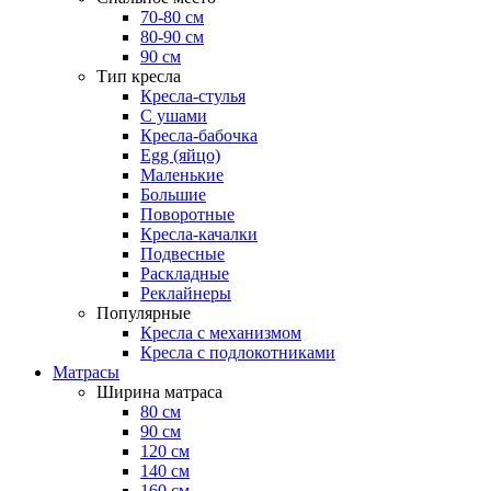
70-80 см
80-90 см
90 см
Тип кресла
Кресла-стулья
С ушами
Кресла-бабочка
Egg (яйцо)
Маленькие
Большие
Поворотные
Кресла-качалки
Подвесные
Раскладные
Реклайнеры
Популярные
Кресла с механизмом
Кресла с подлокотниками
Матрасы
Ширина матраса
80 см
90 см
120 см
140 см
160 см