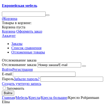
Европейская мебель
0
Корзина
Товары в корзине:
Корзина пуста
Корзина
Оформить заказ
Аккаунт
Заказы
Список сравнения
Отложенные товары
Отслеживание заказа
Отслеживание заказа
Войти
Регистрация
E-mail
Пароль
Забыли пароль?
Создать учетную запись
Запомнить
Войти
Главная
/
Мебель
/
Кресла
/
Кресла большие
/
Кресло Pohjanmaan
Elina