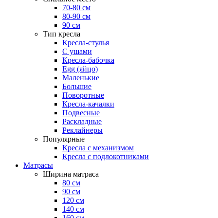
70-80 см
80-90 см
90 см
Тип кресла
Кресла-стулья
С ушами
Кресла-бабочка
Egg (яйцо)
Маленькие
Большие
Поворотные
Кресла-качалки
Подвесные
Раскладные
Реклайнеры
Популярные
Кресла с механизмом
Кресла с подлокотниками
Матрасы
Ширина матраса
80 см
90 см
120 см
140 см
160 см