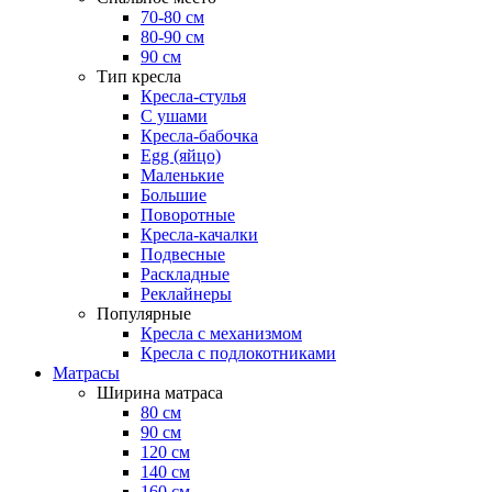
70-80 см
80-90 см
90 см
Тип кресла
Кресла-стулья
С ушами
Кресла-бабочка
Egg (яйцо)
Маленькие
Большие
Поворотные
Кресла-качалки
Подвесные
Раскладные
Реклайнеры
Популярные
Кресла с механизмом
Кресла с подлокотниками
Матрасы
Ширина матраса
80 см
90 см
120 см
140 см
160 см