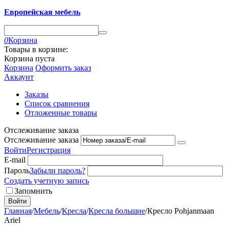
Европейская мебель
0
Корзина
Товары в корзине:
Корзина пуста
Корзина
Оформить заказ
Аккаунт
Заказы
Список сравнения
Отложенные товары
Отслеживание заказа
Отслеживание заказа
Войти
Регистрация
E-mail
Пароль
Забыли пароль?
Создать учетную запись
Запомнить
Войти
Главная
/
Мебель
/
Кресла
/
Кресла большие
/
Кресло Pohjanmaan
Ariel