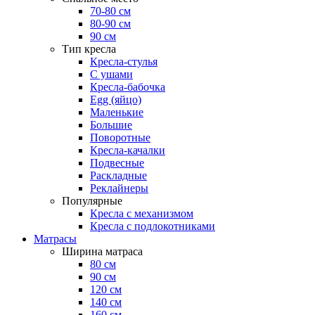
70-80 см
80-90 см
90 см
Тип кресла
Кресла-стулья
С ушами
Кресла-бабочка
Egg (яйцо)
Маленькие
Большие
Поворотные
Кресла-качалки
Подвесные
Раскладные
Реклайнеры
Популярные
Кресла с механизмом
Кресла с подлокотниками
Матрасы
Ширина матраса
80 см
90 см
120 см
140 см
160 см