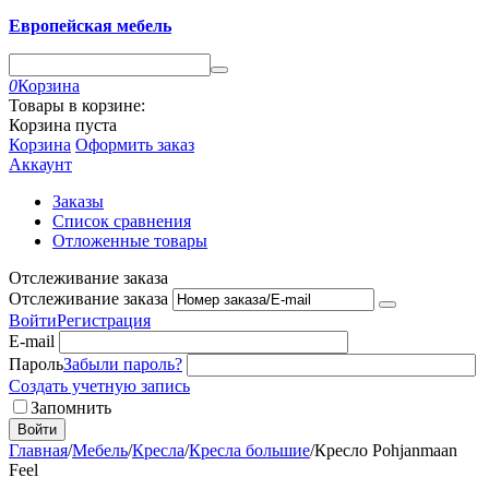
Европейская мебель
0
Корзина
Товары в корзине:
Корзина пуста
Корзина
Оформить заказ
Аккаунт
Заказы
Список сравнения
Отложенные товары
Отслеживание заказа
Отслеживание заказа
Войти
Регистрация
E-mail
Пароль
Забыли пароль?
Создать учетную запись
Запомнить
Войти
Главная
/
Мебель
/
Кресла
/
Кресла большие
/
Кресло Pohjanmaan
Feel