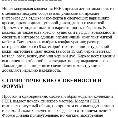
Новая модульная коллекция FEEL предлагает возможность из
отдельных модулей собрать ваш уникальный предмет
интерьера для отдыха и комфорта в следующих вариациях:
кресло, прямой диван, угловой диван, диван с кушеткой.
Причем эти модели имеют и вариативность габаритов. В
коллекции также есть кресло, кушетка и пуф для возможности
сложить в интерьере единый гармоничный комплект мягкой
мебели. Вам осталось выбрать конфигурацию; размер;
материал обивки из 9 категорий текстиля или натуральной
кожи; материал и цвет ножек (высота 15 см): черный металл,
металл, орех, венге, дуб или черный дуб. Каркас всех изделий
выполнен из отборной ели твердых пород, выращенных в
Лапландии, а шипорезные соединения в конструкции
добавляют изделию надежность.
СТИЛИСТИЧЕСКИЕ ОСОБЕННОСТИ И
ФОРМЫ
Простой и одновременно сложный образ моделей коллекции
FEEL выдает почерк финского мастера. Модели FEEL
отличает статусный облик, но при этом они выглядят изящно
и легко. Из каких элементов складывается это впечатление?
Формы дивана прямоугольные, но мягкие; заостренные