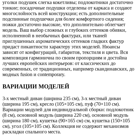
уголки подушек слегка кокетливы; подлокотники достаточно
тонкие; посадочные подушки отделены от каркаса и создают
многослойность всей конструкции; есть дополнительные
подспинные подушечки для более комфортного сидения;
ножки достаточно высокие, что дополнительно облегчает
модель. Ваш выбор сложных и глубоких оттенков обивки,
исполненной в необычных фактурах, или тканей
приглушенных ахроматических оттенков гладких фактур
придаст пикантности характеру этих моделей. Нюансы
зависят от конфигураций, габаритов, текстиля и цвета. Вся
композиция гармонична по своим пропорциям и достойна
лучших европейских интерьеров: от классических до
современных, от традиционных, например скандинавских, до
модных fusion и contemporary.
ВАРИАЦИИ МОДЕЛЕЙ
3-х местный диван (ширина 235 см), 3-х местный диван
(ширина 195 см), кресло (105×105 см), пуф (70×110 см).
Вариации модулей для индивидуальной сборки: подлокотник
(8 см), основной модуль (ширина 220 см), основной модуль
(ширина 180 см), кушетка (90×165 см) см, кушетка (150×105
см), угол (105×105 см). Коллекция не содержит механизмов
раскладки спального места.