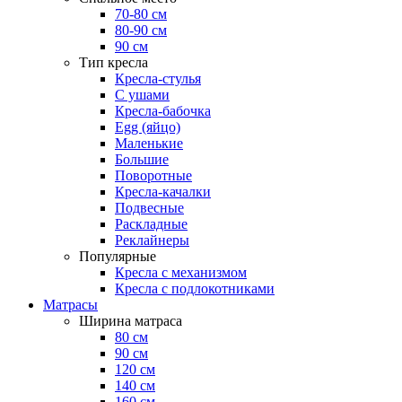
70-80 см
80-90 см
90 см
Тип кресла
Кресла-стулья
С ушами
Кресла-бабочка
Egg (яйцо)
Маленькие
Большие
Поворотные
Кресла-качалки
Подвесные
Раскладные
Реклайнеры
Популярные
Кресла с механизмом
Кресла с подлокотниками
Матрасы
Ширина матраса
80 см
90 см
120 см
140 см
160 см