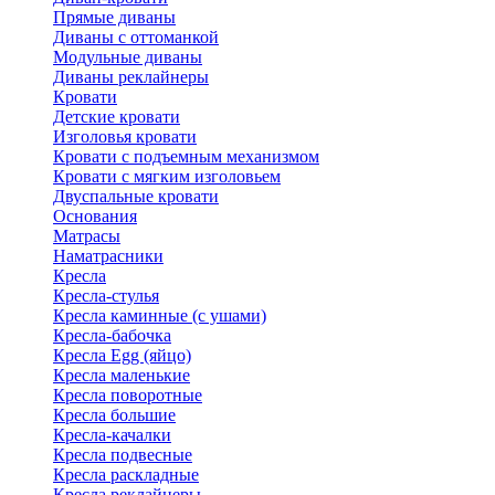
Прямые диваны
Диваны с оттоманкой
Модульные диваны
Диваны реклайнеры
Кровати
Детские кровати
Изголовья кровати
Кровати с подъемным механизмом
Кровати с мягким изголовьем
Двуспальные кровати
Основания
Матрасы
Наматрасники
Кресла
Кресла-стулья
Кресла каминные (с ушами)
Кресла-бабочка
Кресла Egg (яйцо)
Кресла маленькие
Кресла поворотные
Кресла большие
Кресла-качалки
Кресла подвесные
Кресла раскладные
Кресла реклайнеры