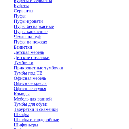
Буфеты и серванты
Буфеты
Серванты
Пуфы
Пуфы-кровати
Пуфы бескаркасные
Пуфы каркасные
Чехлы на пуф
Пуфы на ножках
Банкетки
Детская мебель
Детские стеллажи
Тумбочки
Прикроватные тумбочки
Тумбы под ТВ
Офисная мебель
Офисные кресла
Офисные стулья
Комоды
Мебель для ванной
Тумбы для обуви
Табуретки и скамейки
Шкафы
Шкафы и гардеробные
Шифоньеры