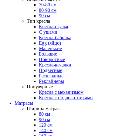
70-80 см
80-90 см
90 см
Тип кресла
Кресла-стулья
С ушами
Кресла-бабочка
Egg (яйцо)
Маленькие
Большие
Поворотные
Кресла-качалки
Подвесные
Раскладные
Реклайнеры
Популярные
Кресла с механизмом
Кресла с подлокотниками
Матрасы
Ширина матраса
80 см
90 см
120 см
140 см
160 см