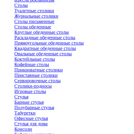
Столы
Туалетные столики
Журнальные столики
Столы письменные
Столы обеденные
Круглые обеденные столы
Раскладные обеденные столы
Прямоугольные обеденные столы
Квадратные обеденные столы
Овальные обеденные столы
Коктейльные столы
Кофейные столы
Прикроватные столики
Приставные столики
Сервировочные столы
Столики-подносы
Игровые столы
Стулья
Барные стулья
Полубарные стулья
Табуретки
Офисные стулья
Стулья для дома
Консоли