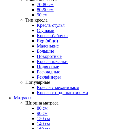
70-80 см
80-90 см
90 см
Тип кресла
Кресла-стулья
С ушами
Кресла-бабочка
Egg (яйцо)
Маленькие
Большие
Поворотные
Кресла-качалки
Подвесные
Раскладные
Реклайнеры
Популярные
Кресла с механизмом
Кресла с подлокотниками
Матрасы
Ширина матраса
80 см
90 см
120 см
140 см
160 см