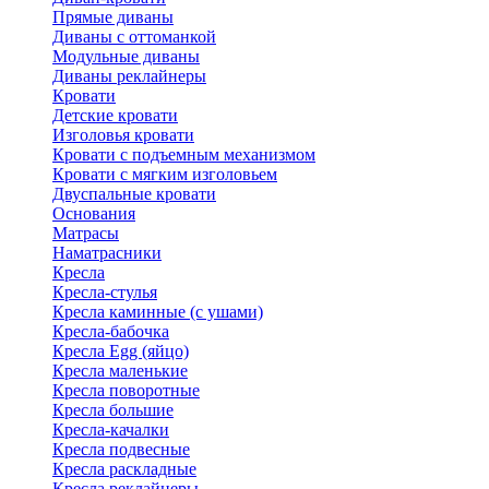
Прямые диваны
Диваны с оттоманкой
Модульные диваны
Диваны реклайнеры
Кровати
Детские кровати
Изголовья кровати
Кровати с подъемным механизмом
Кровати с мягким изголовьем
Двуспальные кровати
Основания
Матрасы
Наматрасники
Кресла
Кресла-стулья
Кресла каминные (с ушами)
Кресла-бабочка
Кресла Egg (яйцо)
Кресла маленькие
Кресла поворотные
Кресла большие
Кресла-качалки
Кресла подвесные
Кресла раскладные
Кресла реклайнеры