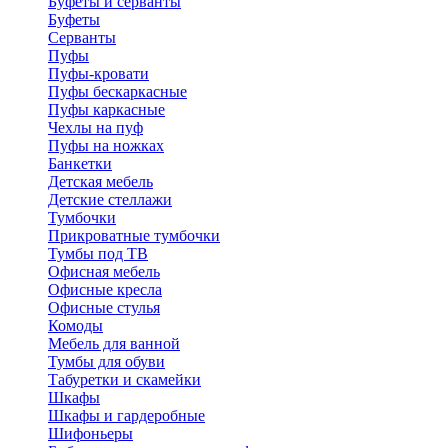
Буфеты и серванты
Буфеты
Серванты
Пуфы
Пуфы-кровати
Пуфы бескаркасные
Пуфы каркасные
Чехлы на пуф
Пуфы на ножках
Банкетки
Детская мебель
Детские стеллажи
Тумбочки
Прикроватные тумбочки
Тумбы под ТВ
Офисная мебель
Офисные кресла
Офисные стулья
Комоды
Мебель для ванной
Тумбы для обуви
Табуретки и скамейки
Шкафы
Шкафы и гардеробные
Шифоньеры