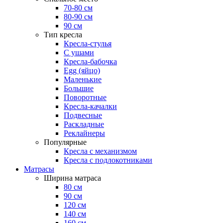
70-80 см
80-90 см
90 см
Тип кресла
Кресла-стулья
С ушами
Кресла-бабочка
Egg (яйцо)
Маленькие
Большие
Поворотные
Кресла-качалки
Подвесные
Раскладные
Реклайнеры
Популярные
Кресла с механизмом
Кресла с подлокотниками
Матрасы
Ширина матраса
80 см
90 см
120 см
140 см
160 см