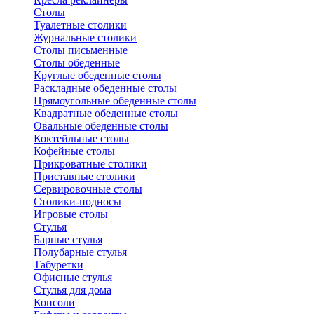
Столы
Туалетные столики
Журнальные столики
Столы письменные
Столы обеденные
Круглые обеденные столы
Раскладные обеденные столы
Прямоугольные обеденные столы
Квадратные обеденные столы
Овальные обеденные столы
Коктейльные столы
Кофейные столы
Прикроватные столики
Приставные столики
Сервировочные столы
Столики-подносы
Игровые столы
Стулья
Барные стулья
Полубарные стулья
Табуретки
Офисные стулья
Стулья для дома
Консоли