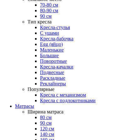
70-80 см
80-90 см
90 см
Тип кресла
Кресла-стулья
С ушами
Кресла-бабочка
Egg (яйцо)
Маленькие
Большие
Поворотные
Кресла-качалки
Подвесные
Раскладные
Реклайнеры
Популярные
Кресла с механизмом
Кресла с подлокотниками
Матрасы
Ширина матраса
80 см
90 см
120 см
140 см
160 см