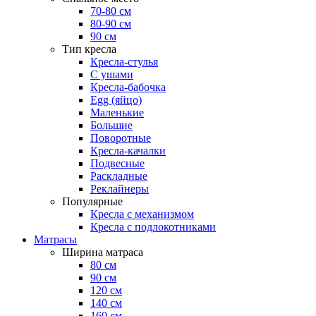
70-80 см
80-90 см
90 см
Тип кресла
Кресла-стулья
С ушами
Кресла-бабочка
Egg (яйцо)
Маленькие
Большие
Поворотные
Кресла-качалки
Подвесные
Раскладные
Реклайнеры
Популярные
Кресла с механизмом
Кресла с подлокотниками
Матрасы
Ширина матраса
80 см
90 см
120 см
140 см
160 см