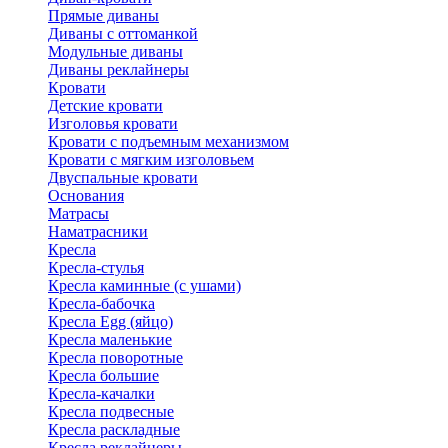
Прямые диваны
Диваны с оттоманкой
Модульные диваны
Диваны реклайнеры
Кровати
Детские кровати
Изголовья кровати
Кровати с подъемным механизмом
Кровати с мягким изголовьем
Двуспальные кровати
Основания
Матрасы
Наматрасники
Кресла
Кресла-стулья
Кресла каминные (с ушами)
Кресла-бабочка
Кресла Egg (яйцо)
Кресла маленькие
Кресла поворотные
Кресла большие
Кресла-качалки
Кресла подвесные
Кресла раскладные
Кресла реклайнеры