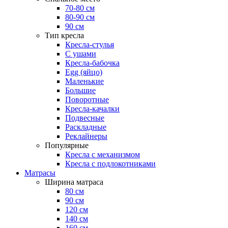
70-80 см
80-90 см
90 см
Тип кресла
Кресла-стулья
С ушами
Кресла-бабочка
Egg (яйцо)
Маленькие
Большие
Поворотные
Кресла-качалки
Подвесные
Раскладные
Реклайнеры
Популярные
Кресла с механизмом
Кресла с подлокотниками
Матрасы
Ширина матраса
80 см
90 см
120 см
140 см
160 см