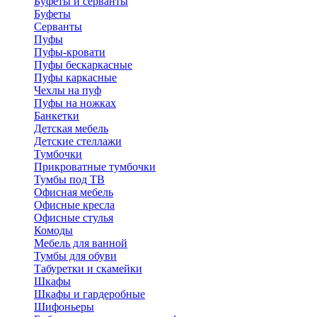
Буфеты и серванты
Буфеты
Серванты
Пуфы
Пуфы-кровати
Пуфы бескаркасные
Пуфы каркасные
Чехлы на пуф
Пуфы на ножках
Банкетки
Детская мебель
Детские стеллажи
Тумбочки
Прикроватные тумбочки
Тумбы под ТВ
Офисная мебель
Офисные кресла
Офисные стулья
Комоды
Мебель для ванной
Тумбы для обуви
Табуретки и скамейки
Шкафы
Шкафы и гардеробные
Шифоньеры