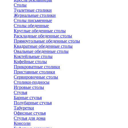
Столы
Туалетные столики
Журнальные столики
Столы письменные
Столы обеденные
Круглые обеденные столы
Раскладные обеденные столы
Прямоугольные обеденные столы
Квадратные обеденные столы
Овальные обеденные столы
Коктейльные столы
Кофейные столы
Прикроватные столики
Приставные столики
Сервировочные столы
Столики-подносы
Игровые столы
Стулья
Барные стулья
Полубарные стулья
Табуретки
Офисные стулья
Стулья для дома
Консоли