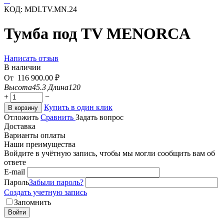
КОД:
MDI.TV.MN.24
Тумба под TV MENORCA
Написать отзыв
В наличии
От
116 900.00
₽
Высота
45.3
Длина
120
+
−
Купить в один клик
В корзину
Отложить
Сравнить
Задать вопрос
Доставка
Варианты оплаты
Наши преимущества
Войдите в учётную запись, чтобы мы могли сообщить вам об
ответе
E-mail
Пароль
Забыли пароль?
Создать учетную запись
Запомнить
Войти