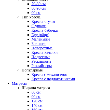
70-80 см
80-90 см
90 см
Тип кресла
Кресла-стулья
С ушами
Кресла-бабочка
Egg (яйцо)
Маленькие
Большие
Поворотные
Кресла-качалки
Подвесные
Раскладные
Реклайнеры
Популярные
Кресла с механизмом
Кресла с подлокотниками
Матрасы
Ширина матраса
80 см
90 см
120 см
140 см
160 см