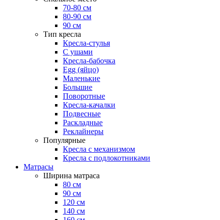
70-80 см
80-90 см
90 см
Тип кресла
Кресла-стулья
С ушами
Кресла-бабочка
Egg (яйцо)
Маленькие
Большие
Поворотные
Кресла-качалки
Подвесные
Раскладные
Реклайнеры
Популярные
Кресла с механизмом
Кресла с подлокотниками
Матрасы
Ширина матраса
80 см
90 см
120 см
140 см
160 см