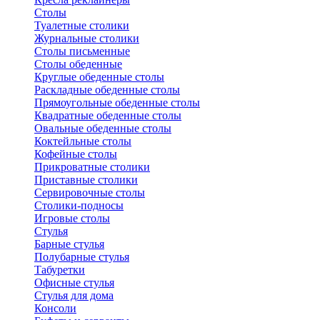
Столы
Туалетные столики
Журнальные столики
Столы письменные
Столы обеденные
Круглые обеденные столы
Раскладные обеденные столы
Прямоугольные обеденные столы
Квадратные обеденные столы
Овальные обеденные столы
Коктейльные столы
Кофейные столы
Прикроватные столики
Приставные столики
Сервировочные столы
Столики-подносы
Игровые столы
Стулья
Барные стулья
Полубарные стулья
Табуретки
Офисные стулья
Стулья для дома
Консоли