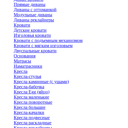
Прямые диваны
Диваны с оттоманкой
Модульные диваны
Диваны реклайнеры
Кровати
Детские кровати
Изголовья кровати
Кровати с подъемным механизмом
Кровати с мягким изголовьем
Двуспальные кровати
Основания
Матрасы
Наматрасники
Кресла
Кресла-стулья
Кресла каминные (с ушами)
Кресла-бабочка
Кресла Egg (яйцо)
Кресла маленькие
Кресла поворотные
Кресла большие
Кресла-качалки
Кресла подвесные
Кресла раскладные
Кресла реклайнеры