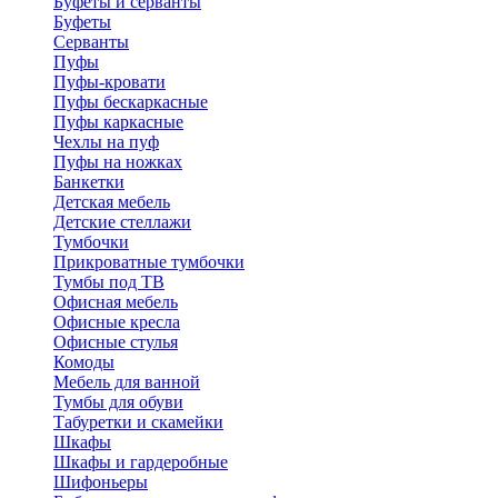
Буфеты и серванты
Буфеты
Серванты
Пуфы
Пуфы-кровати
Пуфы бескаркасные
Пуфы каркасные
Чехлы на пуф
Пуфы на ножках
Банкетки
Детская мебель
Детские стеллажи
Тумбочки
Прикроватные тумбочки
Тумбы под ТВ
Офисная мебель
Офисные кресла
Офисные стулья
Комоды
Мебель для ванной
Тумбы для обуви
Табуретки и скамейки
Шкафы
Шкафы и гардеробные
Шифоньеры