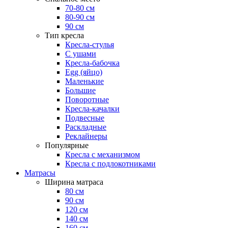
70-80 см
80-90 см
90 см
Тип кресла
Кресла-стулья
С ушами
Кресла-бабочка
Egg (яйцо)
Маленькие
Большие
Поворотные
Кресла-качалки
Подвесные
Раскладные
Реклайнеры
Популярные
Кресла с механизмом
Кресла с подлокотниками
Матрасы
Ширина матраса
80 см
90 см
120 см
140 см
160 см