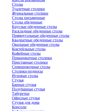
Столы
Туалетные столики
Журнальные столики
Столы письменные
Столы обеденные
Круглые обеденные столы
Раскладные обеденные столы
Прямоугольные обеденные столы
Квадратные обеденные столы
Овальные обеденные столы
Коктейльные столы
Кофейные столы
Прикроватные столики
Приставные столики
Сервировочные столы
Столики-подносы
Игровые столы
Стулья
Барные стулья
Полубарные стулья
Табуретки
Офисные стулья
Стулья для дома
Консоли