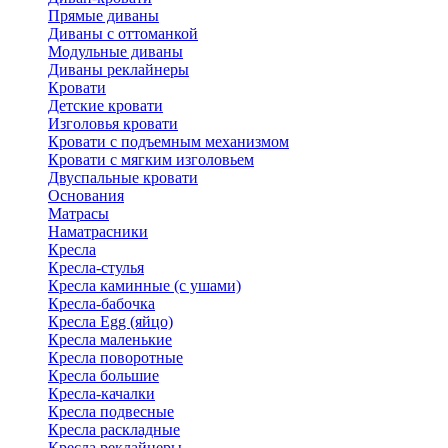
Прямые диваны
Диваны с оттоманкой
Модульные диваны
Диваны реклайнеры
Кровати
Детские кровати
Изголовья кровати
Кровати с подъемным механизмом
Кровати с мягким изголовьем
Двуспальные кровати
Основания
Матрасы
Наматрасники
Кресла
Кресла-стулья
Кресла каминные (с ушами)
Кресла-бабочка
Кресла Egg (яйцо)
Кресла маленькие
Кресла поворотные
Кресла большие
Кресла-качалки
Кресла подвесные
Кресла раскладные
Кресла реклайнеры