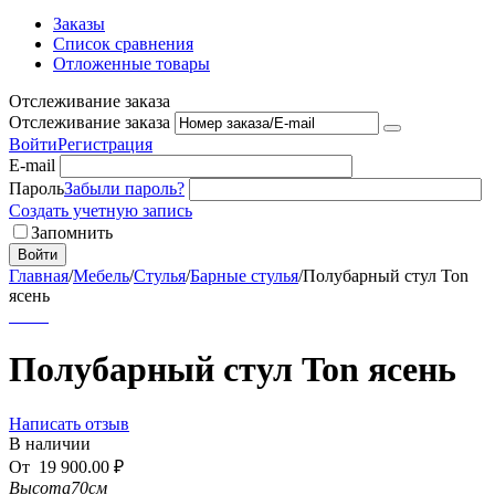
Заказы
Список сравнения
Отложенные товары
Отслеживание заказа
Отслеживание заказа
Войти
Регистрация
E-mail
Пароль
Забыли пароль?
Создать учетную запись
Запомнить
Войти
Главная
/
Мебель
/
Стулья
/
Барные стулья
/
Полубарный стул Ton
ясень
Полубарный стул Ton ясень
Написать отзыв
В наличии
От
19 900.00
₽
Высота
70см