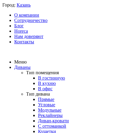
Город:
Казань
О компании
Сотрудничество
Блог
Horeca
Нам доверяют
Контакты
Меню
Диваны
Тип помещения
В гостинную
В кухню
В офис
Тип дивана
Прямые
Угловые
Модульные
Реклайнеры
Диван-кровати
С оттоманкой
Кушетки