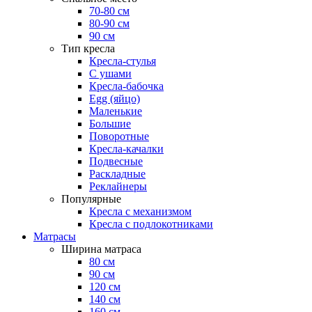
70-80 см
80-90 см
90 см
Тип кресла
Кресла-стулья
С ушами
Кресла-бабочка
Egg (яйцо)
Маленькие
Большие
Поворотные
Кресла-качалки
Подвесные
Раскладные
Реклайнеры
Популярные
Кресла с механизмом
Кресла с подлокотниками
Матрасы
Ширина матраса
80 см
90 см
120 см
140 см
160 см