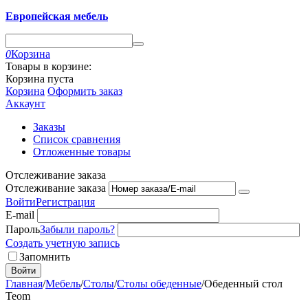
Европейская мебель
0
Корзина
Товары в корзине:
Корзина пуста
Корзина
Оформить заказ
Аккаунт
Заказы
Список сравнения
Отложенные товары
Отслеживание заказа
Отслеживание заказа
Войти
Регистрация
E-mail
Пароль
Забыли пароль?
Создать учетную запись
Запомнить
Войти
Главная
/
Мебель
/
Столы
/
Столы обеденные
/
Обеденный стол
Teom