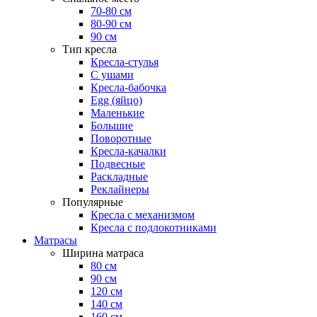
70-80 см
80-90 см
90 см
Тип кресла
Кресла-стулья
С ушами
Кресла-бабочка
Egg (яйцо)
Маленькие
Большие
Поворотные
Кресла-качалки
Подвесные
Раскладные
Реклайнеры
Популярные
Кресла с механизмом
Кресла с подлокотниками
Матрасы
Ширина матраса
80 см
90 см
120 см
140 см
160 см