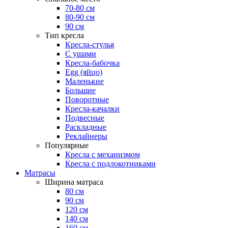
70-80 см
80-90 см
90 см
Тип кресла
Кресла-стулья
С ушами
Кресла-бабочка
Egg (яйцо)
Маленькие
Большие
Поворотные
Кресла-качалки
Подвесные
Раскладные
Реклайнеры
Популярные
Кресла с механизмом
Кресла с подлокотниками
Матрасы
Ширина матраса
80 см
90 см
120 см
140 см
160 см