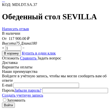
КОД:
MDI.DT.SA.37
Обеденный стол SEVILLA
Написать отзыв
В наличии
От
117 900.00
₽
Высота
75
Длина
180
+
−
Купить в один клик
В корзину
Отложить
Сравнить
Задать вопрос
Доставка
Варианты оплаты
Наши преимущества
Войдите в учётную запись, чтобы мы могли сообщить вам об
ответе
E-mail
Пароль
Забыли пароль?
Создать учетную запись
Запомнить
Войти