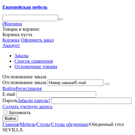
Европейская мебель
0
Корзина
Товары в корзине:
Корзина пуста
Корзина
Оформить заказ
Аккаунт
Заказы
Список сравнения
Отложенные товары
Отслеживание заказа
Отслеживание заказа
Войти
Регистрация
E-mail
Пароль
Забыли пароль?
Создать учетную запись
Запомнить
Войти
Главная
/
Мебель
/
Столы
/
Столы обеденные
/
Обеденный стол
SEVILLA