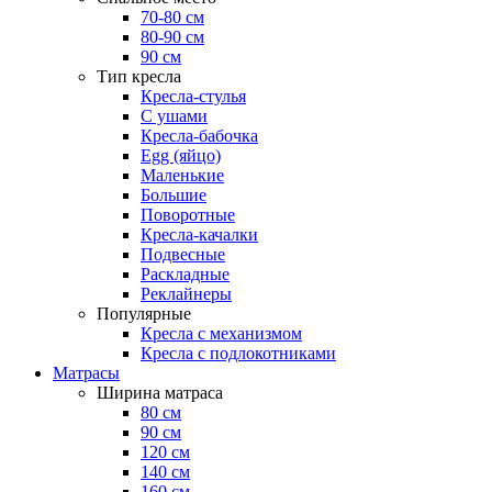
70-80 см
80-90 см
90 см
Тип кресла
Кресла-стулья
С ушами
Кресла-бабочка
Egg (яйцо)
Маленькие
Большие
Поворотные
Кресла-качалки
Подвесные
Раскладные
Реклайнеры
Популярные
Кресла с механизмом
Кресла с подлокотниками
Матрасы
Ширина матраса
80 см
90 см
120 см
140 см
160 см