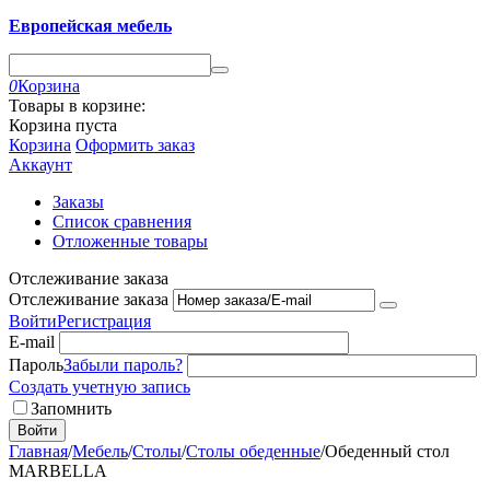
Европейская мебель
0
Корзина
Товары в корзине:
Корзина пуста
Корзина
Оформить заказ
Аккаунт
Заказы
Список сравнения
Отложенные товары
Отслеживание заказа
Отслеживание заказа
Войти
Регистрация
E-mail
Пароль
Забыли пароль?
Создать учетную запись
Запомнить
Войти
Главная
/
Мебель
/
Столы
/
Столы обеденные
/
Обеденный стол
MARBELLA