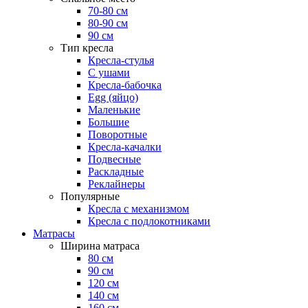
70-80 см
80-90 см
90 см
Тип кресла
Кресла-стулья
С ушами
Кресла-бабочка
Egg (яйцо)
Маленькие
Большие
Поворотные
Кресла-качалки
Подвесные
Раскладные
Реклайнеры
Популярные
Кресла с механизмом
Кресла с подлокотниками
Матрасы
Ширина матраса
80 см
90 см
120 см
140 см
160 см