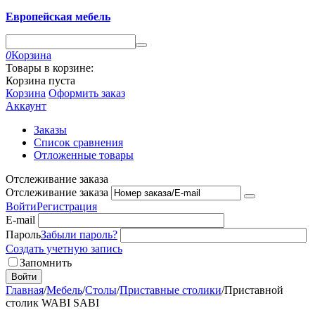
Европейская мебель
0
Корзина
Товары в корзине:
Корзина пуста
Корзина
Оформить заказ
Аккаунт
Заказы
Список сравнения
Отложенные товары
Отслеживание заказа
Отслеживание заказа
Войти
Регистрация
E-mail
Пароль
Забыли пароль?
Создать учетную запись
Запомнить
Войти
Главная
/
Мебель
/
Столы
/
Приставные столики
/
Приставной
столик WABI SABI