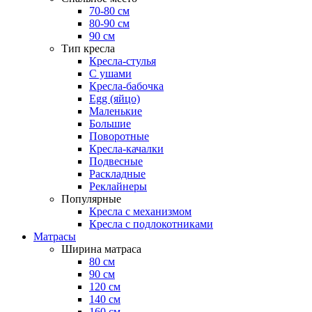
70-80 см
80-90 см
90 см
Тип кресла
Кресла-стулья
С ушами
Кресла-бабочка
Egg (яйцо)
Маленькие
Большие
Поворотные
Кресла-качалки
Подвесные
Раскладные
Реклайнеры
Популярные
Кресла с механизмом
Кресла с подлокотниками
Матрасы
Ширина матраса
80 см
90 см
120 см
140 см
160 см