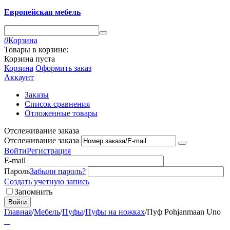
Европейская мебель
0
Корзина
Товары в корзине:
Корзина пуста
Корзина
Оформить заказ
Аккаунт
Заказы
Список сравнения
Отложенные товары
Отслеживание заказа
Отслеживание заказа
Войти
Регистрация
E-mail
Пароль
Забыли пароль?
Создать учетную запись
Запомнить
Войти
Главная
/
Мебель
/
Пуфы
/
Пуфы на ножках
/
Пуф Pohjanmaan Uno