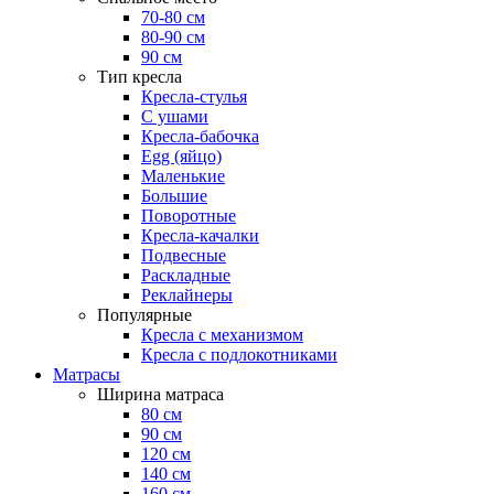
70-80 см
80-90 см
90 см
Тип кресла
Кресла-стулья
С ушами
Кресла-бабочка
Egg (яйцо)
Маленькие
Большие
Поворотные
Кресла-качалки
Подвесные
Раскладные
Реклайнеры
Популярные
Кресла с механизмом
Кресла с подлокотниками
Матрасы
Ширина матраса
80 см
90 см
120 см
140 см
160 см