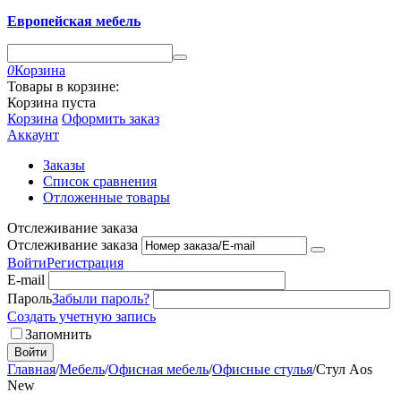
Европейская мебель
0
Корзина
Товары в корзине:
Корзина пуста
Корзина
Оформить заказ
Аккаунт
Заказы
Список сравнения
Отложенные товары
Отслеживание заказа
Отслеживание заказа
Войти
Регистрация
E-mail
Пароль
Забыли пароль?
Создать учетную запись
Запомнить
Войти
Главная
/
Мебель
/
Офисная мебель
/
Офисные стулья
/
Стул Aos
New