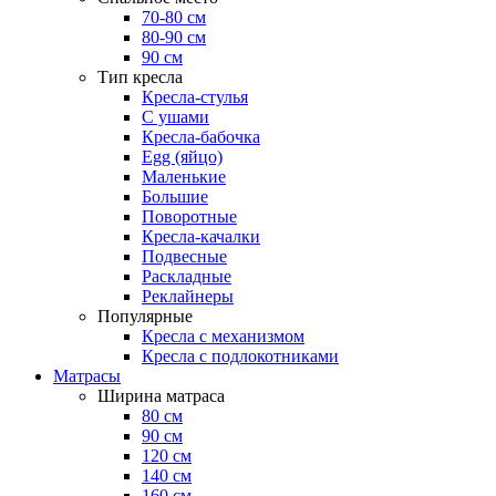
70-80 см
80-90 см
90 см
Тип кресла
Кресла-стулья
С ушами
Кресла-бабочка
Egg (яйцо)
Маленькие
Большие
Поворотные
Кресла-качалки
Подвесные
Раскладные
Реклайнеры
Популярные
Кресла с механизмом
Кресла с подлокотниками
Матрасы
Ширина матраса
80 см
90 см
120 см
140 см
160 см