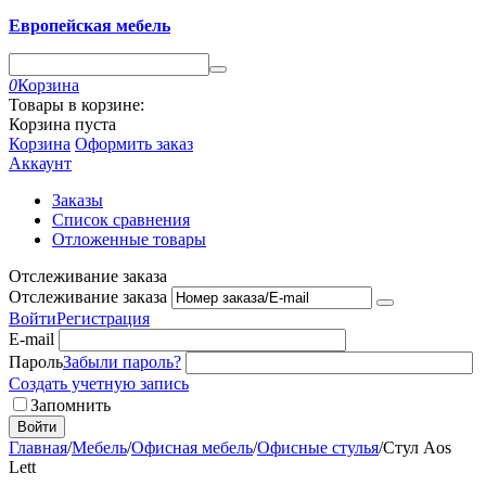
Европейская мебель
0
Корзина
Товары в корзине:
Корзина пуста
Корзина
Оформить заказ
Аккаунт
Заказы
Список сравнения
Отложенные товары
Отслеживание заказа
Отслеживание заказа
Войти
Регистрация
E-mail
Пароль
Забыли пароль?
Создать учетную запись
Запомнить
Войти
Главная
/
Мебель
/
Офисная мебель
/
Офисные стулья
/
Стул Aos
Lett