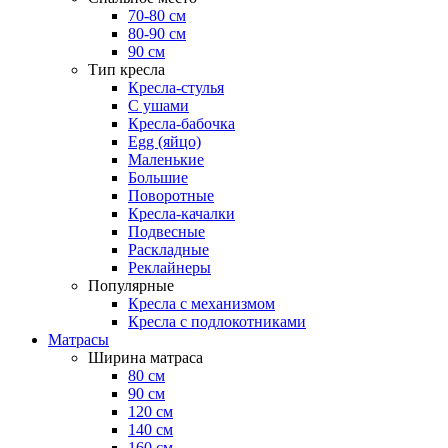
70-80 см
80-90 см
90 см
Тип кресла
Кресла-стулья
С ушами
Кресла-бабочка
Egg (яйцо)
Маленькие
Большие
Поворотные
Кресла-качалки
Подвесные
Раскладные
Реклайнеры
Популярные
Кресла с механизмом
Кресла с подлокотниками
Матрасы
Ширина матраса
80 см
90 см
120 см
140 см
160 см