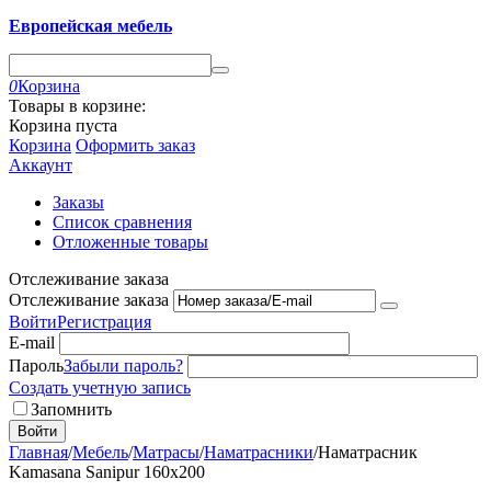
Европейская мебель
0
Корзина
Товары в корзине:
Корзина пуста
Корзина
Оформить заказ
Аккаунт
Заказы
Список сравнения
Отложенные товары
Отслеживание заказа
Отслеживание заказа
Войти
Регистрация
E-mail
Пароль
Забыли пароль?
Создать учетную запись
Запомнить
Войти
Главная
/
Мебель
/
Матрасы
/
Наматрасники
/
Наматрасник
Kamasana Sanipur 160x200