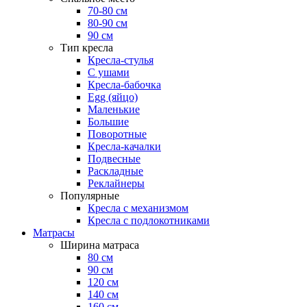
70-80 см
80-90 см
90 см
Тип кресла
Кресла-стулья
С ушами
Кресла-бабочка
Egg (яйцо)
Маленькие
Большие
Поворотные
Кресла-качалки
Подвесные
Раскладные
Реклайнеры
Популярные
Кресла с механизмом
Кресла с подлокотниками
Матрасы
Ширина матраса
80 см
90 см
120 см
140 см
160 см