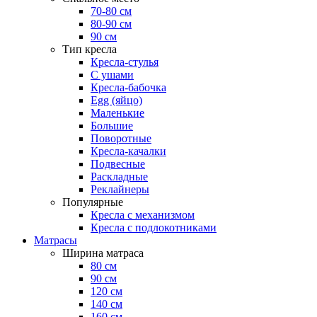
70-80 см
80-90 см
90 см
Тип кресла
Кресла-стулья
С ушами
Кресла-бабочка
Egg (яйцо)
Маленькие
Большие
Поворотные
Кресла-качалки
Подвесные
Раскладные
Реклайнеры
Популярные
Кресла с механизмом
Кресла с подлокотниками
Матрасы
Ширина матраса
80 см
90 см
120 см
140 см
160 см