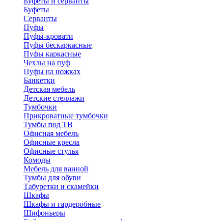
Буфеты и серванты
Буфеты
Серванты
Пуфы
Пуфы-кровати
Пуфы бескаркасные
Пуфы каркасные
Чехлы на пуф
Пуфы на ножках
Банкетки
Детская мебель
Детские стеллажи
Тумбочки
Прикроватные тумбочки
Тумбы под ТВ
Офисная мебель
Офисные кресла
Офисные стулья
Комоды
Мебель для ванной
Тумбы для обуви
Табуретки и скамейки
Шкафы
Шкафы и гардеробные
Шифоньеры