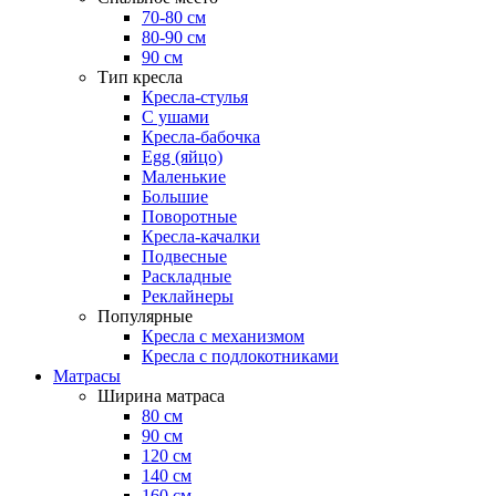
70-80 см
80-90 см
90 см
Тип кресла
Кресла-стулья
С ушами
Кресла-бабочка
Egg (яйцо)
Маленькие
Большие
Поворотные
Кресла-качалки
Подвесные
Раскладные
Реклайнеры
Популярные
Кресла с механизмом
Кресла с подлокотниками
Матрасы
Ширина матраса
80 см
90 см
120 см
140 см
160 см