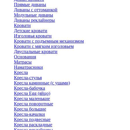
Прямые диваны
Диваны с оттоманкой
Модульные диваны
Диваны реклайнеры
Кровати
Детские кровати
Изголовья кровати
Кровати с подъемным механизмом
Кровати с мягким изголовьем
Двуспальные кровати
Основания
Матрасы
Наматрасники
Кресла
Кресла-стулья
Кресла каминные (с ушами)
Кресла-бабочка
Кресла Egg (яйцо)
Кресла маленькие
Кресла поворотные
Кресла большие
Кресла-качалки
Кресла подвесные
Кресла раскладные
Кресла реклайнеры