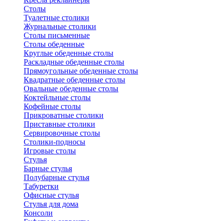
Столы
Туалетные столики
Журнальные столики
Столы письменные
Столы обеденные
Круглые обеденные столы
Раскладные обеденные столы
Прямоугольные обеденные столы
Квадратные обеденные столы
Овальные обеденные столы
Коктейльные столы
Кофейные столы
Прикроватные столики
Приставные столики
Сервировочные столы
Столики-подносы
Игровые столы
Стулья
Барные стулья
Полубарные стулья
Табуретки
Офисные стулья
Стулья для дома
Консоли