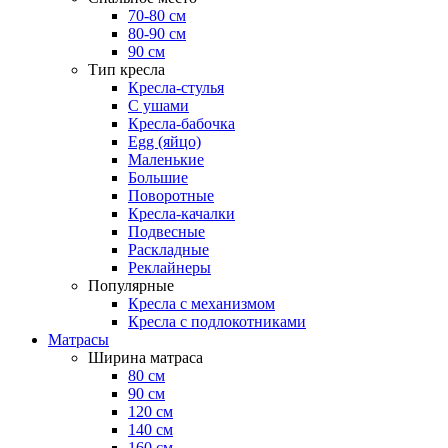
70-80 см
80-90 см
90 см
Тип кресла
Кресла-стулья
С ушами
Кресла-бабочка
Egg (яйцо)
Маленькие
Большие
Поворотные
Кресла-качалки
Подвесные
Раскладные
Реклайнеры
Популярные
Кресла с механизмом
Кресла с подлокотниками
Матрасы
Ширина матраса
80 см
90 см
120 см
140 см
160 см