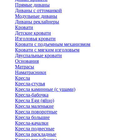
Прямые диваны
Диваны с оттоманкой
Модульные диваны
Диваны реклайнеры
Кровати
Детские кровати
Изголовья кровати
Кровати с подъемным механизмом
Кровати с мягким изголовьем
Двуспальные кровати
Основания
Матрасы
Наматрасники
Кресла
Кресла-стулья
Кресла каминные (с ушами)
Кресла-бабочка
Кресла Egg (яйцо)
Кресла маленькие
Кресла поворотные
Кресла большие
Кресла-качалки
Кресла подвесные
Кресла раскладные
Кресла реклайнеры