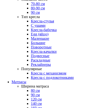
70-80 см
80-90 см
90 см
Тип кресла
Кресла-стулья
С ушами
Кресла-бабочка
Egg (яйцо)
Маленькие
Большие
Поворотные
Кресла-качалки
Подвесные
Раскладные
Реклайнеры
Популярные
Кресла с механизмом
Кресла с подлокотниками
Матрасы
Ширина матраса
80 см
90 см
120 см
140 см
160 см