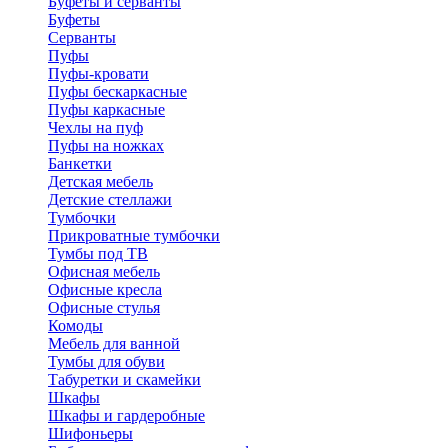
Буфеты и серванты
Буфеты
Серванты
Пуфы
Пуфы-кровати
Пуфы бескаркасные
Пуфы каркасные
Чехлы на пуф
Пуфы на ножках
Банкетки
Детская мебель
Детские стеллажи
Тумбочки
Прикроватные тумбочки
Тумбы под ТВ
Офисная мебель
Офисные кресла
Офисные стулья
Комоды
Мебель для ванной
Тумбы для обуви
Табуретки и скамейки
Шкафы
Шкафы и гардеробные
Шифоньеры