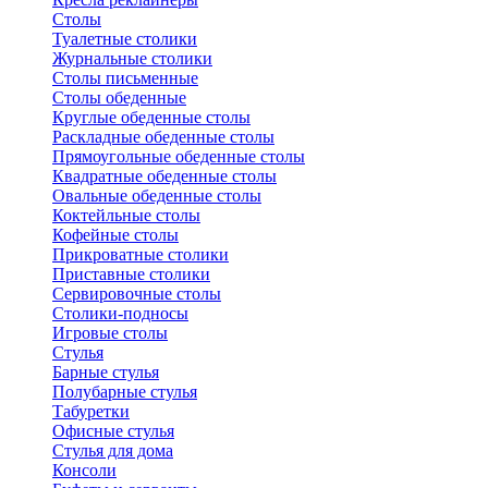
Столы
Туалетные столики
Журнальные столики
Столы письменные
Столы обеденные
Круглые обеденные столы
Раскладные обеденные столы
Прямоугольные обеденные столы
Квадратные обеденные столы
Овальные обеденные столы
Коктейльные столы
Кофейные столы
Прикроватные столики
Приставные столики
Сервировочные столы
Столики-подносы
Игровые столы
Стулья
Барные стулья
Полубарные стулья
Табуретки
Офисные стулья
Стулья для дома
Консоли