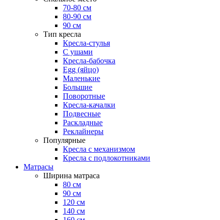
70-80 см
80-90 см
90 см
Тип кресла
Кресла-стулья
С ушами
Кресла-бабочка
Egg (яйцо)
Маленькие
Большие
Поворотные
Кресла-качалки
Подвесные
Раскладные
Реклайнеры
Популярные
Кресла с механизмом
Кресла с подлокотниками
Матрасы
Ширина матраса
80 см
90 см
120 см
140 см
160 см