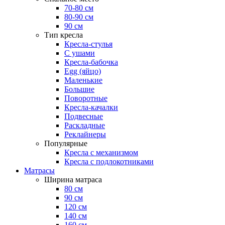
70-80 см
80-90 см
90 см
Тип кресла
Кресла-стулья
С ушами
Кресла-бабочка
Egg (яйцо)
Маленькие
Большие
Поворотные
Кресла-качалки
Подвесные
Раскладные
Реклайнеры
Популярные
Кресла с механизмом
Кресла с подлокотниками
Матрасы
Ширина матраса
80 см
90 см
120 см
140 см
160 см