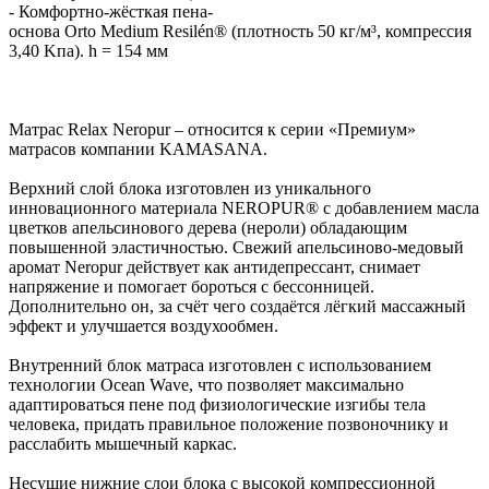
- Комфортно-жёсткая пена-
основа Orto Medium Resilén® (плотность 50 кг/м³, компрессия
3,40 Kпа). h = 154 мм
Матрас Relax Neropur – относится к серии «Премиум»
матрасов компании KAMASANA.
Верхний слой блока изготовлен из уникального
инновационного материала NEROPUR® с добавлением масла
цветков апельсинового дерева (нероли) обладающим
повышенной эластичностью. Свежий апельсиново-медовый
аромат Neropur действует как антидепрессант, снимает
напряжение и помогает бороться с бессонницей.
Дополнительно он, за счёт чего создаётся лёгкий массажный
эффект и улучшается воздухообмен.
Внутренний блок матраса изготовлен с использованием
технологии Ocean Wave, что позволяет максимально
адаптироваться пене под физиологические изгибы тела
человека, придать правильное положение позвоночнику и
расслабить мышечный каркас.
Несущие нижние слои блока с высокой компрессионной