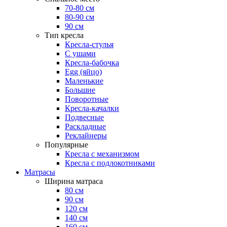
70-80 см
80-90 см
90 см
Тип кресла
Кресла-стулья
С ушами
Кресла-бабочка
Egg (яйцо)
Маленькие
Большие
Поворотные
Кресла-качалки
Подвесные
Раскладные
Реклайнеры
Популярные
Кресла с механизмом
Кресла с подлокотниками
Матрасы
Ширина матраса
80 см
90 см
120 см
140 см
160 см