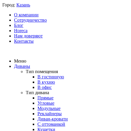
Город:
Казань
О компании
Сотрудничество
Блог
Horeca
Нам доверяют
Контакты
Меню
Диваны
Тип помещения
В гостинную
В кухню
В офис
Тип дивана
Прямые
Угловые
Модульные
Реклайнеры
Диван-кровати
С оттоманкой
Кушетки