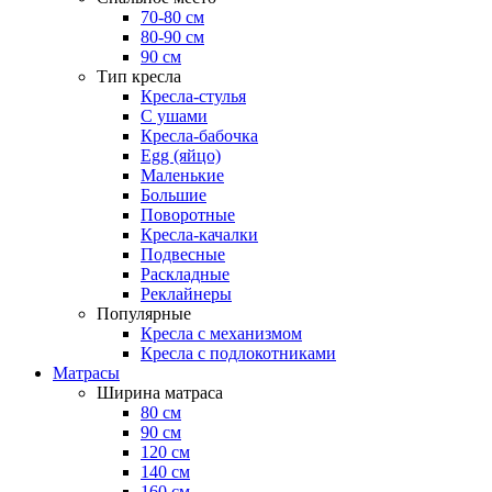
70-80 см
80-90 см
90 см
Тип кресла
Кресла-стулья
С ушами
Кресла-бабочка
Egg (яйцо)
Маленькие
Большие
Поворотные
Кресла-качалки
Подвесные
Раскладные
Реклайнеры
Популярные
Кресла с механизмом
Кресла с подлокотниками
Матрасы
Ширина матраса
80 см
90 см
120 см
140 см
160 см