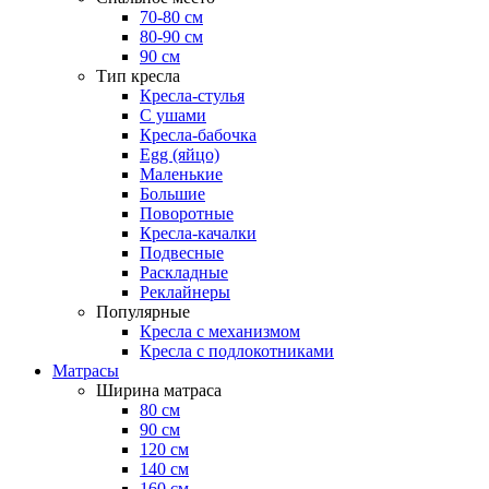
70-80 см
80-90 см
90 см
Тип кресла
Кресла-стулья
С ушами
Кресла-бабочка
Egg (яйцо)
Маленькие
Большие
Поворотные
Кресла-качалки
Подвесные
Раскладные
Реклайнеры
Популярные
Кресла с механизмом
Кресла с подлокотниками
Матрасы
Ширина матраса
80 см
90 см
120 см
140 см
160 см