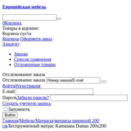
Европейская мебель
0
Корзина
Товары в корзине:
Корзина пуста
Корзина
Оформить заказ
Аккаунт
Заказы
Список сравнения
Отложенные товары
Отслеживание заказа
Отслеживание заказа
Войти
Регистрация
E-mail
Пароль
Забыли пароль?
Создать учетную запись
Запомнить
Войти
Главная
/
Мебель
/
Матрасы
/
матрасы шириной 200
см
/
Беспружинный матрас Kamasana Damas 200x200