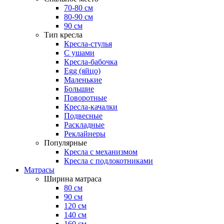
70-80 см
80-90 см
90 см
Тип кресла
Кресла-стулья
С ушами
Кресла-бабочка
Egg (яйцо)
Маленькие
Большие
Поворотные
Кресла-качалки
Подвесные
Раскладные
Реклайнеры
Популярные
Кресла с механизмом
Кресла с подлокотниками
Матрасы
Ширина матраса
80 см
90 см
120 см
140 см
160 см