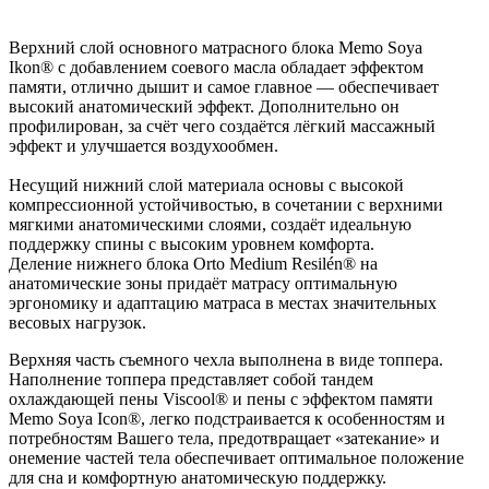
Верхний слой основного матрасного блока Memo Soya
Ikon® с добавлением соевого масла обладает эффектом
памяти, отлично дышит и самое главное — обеспечивает
высокий анатомический эффект. Дополнительно он
профилирован, за счёт чего создаётся лёгкий массажный
эффект и улучшается воздухообмен.
Несущий нижний слой материала основы с высокой
компрессионной устойчивостью, в сочетании с верхними
мягкими анатомическими слоями, создаёт идеальную
поддержку спины с высоким уровнем комфорта.
Деление нижнего блока Orto Medium Resilén® на
анатомические зоны придаёт матрасу оптимальную
эргономику и адаптацию матраса в местах значительных
весовых нагрузок.
Верхняя часть съемного чехла выполнена в виде топпера.
Наполнение топпера представляет собой тандем
охлаждающей пены Viscool® и пены с эффектом памяти
Memo Soya Icon®, легко подстраивается к особенностям и
потребностям Вашего тела, предотвращает «затекание» и
онемение частей тела обеспечивает оптимальное положение
для сна и комфортную анатомическую поддержку.