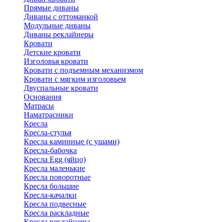
Прямые диваны
Диваны с оттоманкой
Модульные диваны
Диваны реклайнеры
Кровати
Детские кровати
Изголовья кровати
Кровати с подъемным механизмом
Кровати с мягким изголовьем
Двуспальные кровати
Основания
Матрасы
Наматрасники
Кресла
Кресла-стулья
Кресла каминные (с ушами)
Кресла-бабочка
Кресла Egg (яйцо)
Кресла маленькие
Кресла поворотные
Кресла большие
Кресла-качалки
Кресла подвесные
Кресла раскладные
Кресла реклайнеры