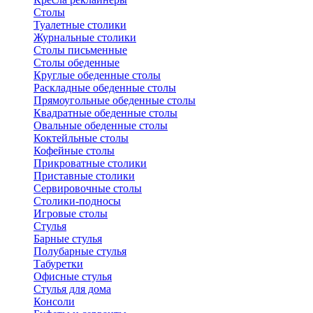
Столы
Туалетные столики
Журнальные столики
Столы письменные
Столы обеденные
Круглые обеденные столы
Раскладные обеденные столы
Прямоугольные обеденные столы
Квадратные обеденные столы
Овальные обеденные столы
Коктейльные столы
Кофейные столы
Прикроватные столики
Приставные столики
Сервировочные столы
Столики-подносы
Игровые столы
Стулья
Барные стулья
Полубарные стулья
Табуретки
Офисные стулья
Стулья для дома
Консоли