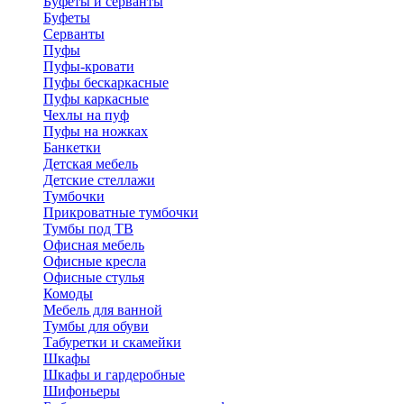
Буфеты и серванты
Буфеты
Серванты
Пуфы
Пуфы-кровати
Пуфы бескаркасные
Пуфы каркасные
Чехлы на пуф
Пуфы на ножках
Банкетки
Детская мебель
Детские стеллажи
Тумбочки
Прикроватные тумбочки
Тумбы под ТВ
Офисная мебель
Офисные кресла
Офисные стулья
Комоды
Мебель для ванной
Тумбы для обуви
Табуретки и скамейки
Шкафы
Шкафы и гардеробные
Шифоньеры