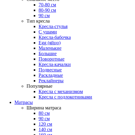
70-80 см
80-90 см
90 см
Тип кресла
Кресла-стулья
С ушами
Кресла-бабочка
Egg (яйцо)
Маленькие
Большие
Поворотные
Кресла-качалки
Подвесные
Раскладные
Реклайнеры
Популярные
Кресла с механизмом
Кресла с подлокотниками
Матрасы
Ширина матраса
80 см
90 см
120 см
140 см
160 см