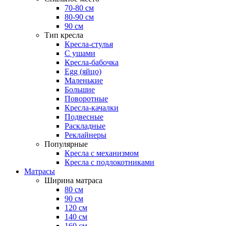
70-80 см
80-90 см
90 см
Тип кресла
Кресла-стулья
С ушами
Кресла-бабочка
Egg (яйцо)
Маленькие
Большие
Поворотные
Кресла-качалки
Подвесные
Раскладные
Реклайнеры
Популярные
Кресла с механизмом
Кресла с подлокотниками
Матрасы
Ширина матраса
80 см
90 см
120 см
140 см
160 см