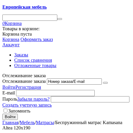
Европейская мебель
0
Корзина
Товары в корзине:
Корзина пуста
Корзина
Оформить заказ
Аккаунт
Заказы
Список сравнения
Отложенные товары
Отслеживание заказа
Отслеживание заказа
Войти
Регистрация
E-mail
Пароль
Забыли пароль?
Создать учетную запись
Запомнить
Войти
Главная
/
Мебель
/
Матрасы
/
Беспружинный матрас Kamasana
Altea 120x190