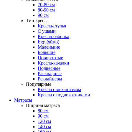
70-80 см
80-90 см
90 см
Тип кресла
Кресла-стулья
С ушами
Кресла-бабочка
Egg (яйцо)
Маленькие
Большие
Поворотные
Кресла-качалки
Подвесные
Раскладные
Реклайнеры
Популярные
Кресла с механизмом
Кресла с подлокотниками
Матрасы
Ширина матраса
80 см
90 см
120 см
140 см
160 см