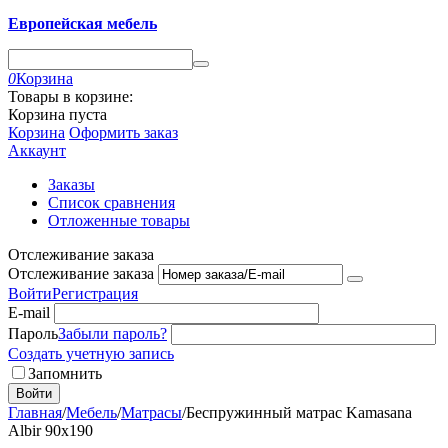
Европейская мебель
0
Корзина
Товары в корзине:
Корзина пуста
Корзина
Оформить заказ
Аккаунт
Заказы
Список сравнения
Отложенные товары
Отслеживание заказа
Отслеживание заказа
Войти
Регистрация
E-mail
Пароль
Забыли пароль?
Создать учетную запись
Запомнить
Войти
Главная
/
Мебель
/
Матрасы
/
Беспружинный матрас Kamasana
Albir 90х190