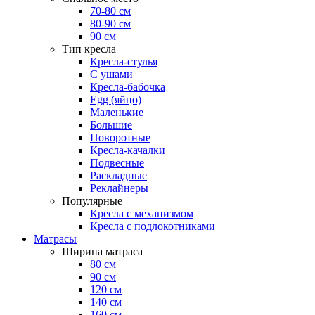
70-80 см
80-90 см
90 см
Тип кресла
Кресла-стулья
С ушами
Кресла-бабочка
Egg (яйцо)
Маленькие
Большие
Поворотные
Кресла-качалки
Подвесные
Раскладные
Реклайнеры
Популярные
Кресла с механизмом
Кресла с подлокотниками
Матрасы
Ширина матраса
80 см
90 см
120 см
140 см
160 см