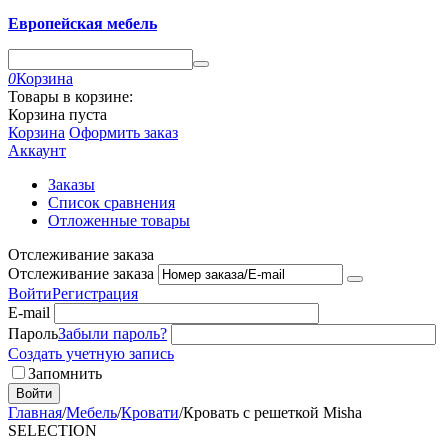
Европейская мебель
0
Корзина
Товары в корзине:
Корзина пуста
Корзина
Оформить заказ
Аккаунт
Заказы
Список сравнения
Отложенные товары
Отслеживание заказа
Отслеживание заказа
Войти
Регистрация
E-mail
Пароль
Забыли пароль?
Создать учетную запись
Запомнить
Войти
Главная
/
Мебель
/
Кровати
/
Кровать с решеткой Misha
SELECTION