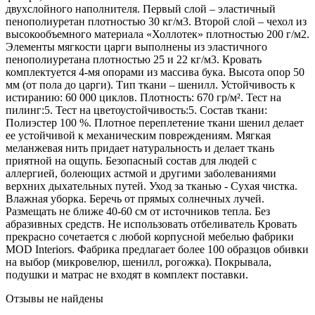
двухслойного наполнителя. Первый слой – эластичный
пенополиуретан плотностью 30 кг/м3. Второй слой – чехол из
высокообъемного материала «Холлотек» плотностью 200 г/м2.
Элементы мягкости царги выполнены из эластичного
пенополиуретана плотностью 25 и 22 кг/м3. Кровать
комплектуется 4-мя опорами из массива бука. Высота опор 50
мм (от пола до царги). Тип ткани – шенилл. Устойчивость к
истиранию: 60 000 циклов. Плотность: 670 гр/м². Тест на
пилинг:5. Тест на цветоустойчивость:5. Состав ткани:
Полиэстер 100 %. Плотное переплетение ткани шенил делает
ее устойчивой к механическим повреждениям. Мягкая
меланжевая нить придает натуральность и делает ткань
приятной на ощупь. Безопасный состав для людей с
аллергией, болеющих астмой и другими заболеваниями
верхних дыхательных путей. Уход за тканью - Сухая чистка.
Влажная уборка. Беречь от прямых солнечных лучей.
Размещать не ближе 40-60 см от источников тепла. Без
абразивных средств. Не использовать отбеливатель Кровать
прекрасно сочетается с любой корпусной мебелью фабрики
MOD Interiors. Фабрика предлагает более 100 образцов обивки
на выбор (микровелюр, шенилл, рогожка). Покрывала,
подушки и матрас не входят в комплект поставки.
Отзывы не найдены