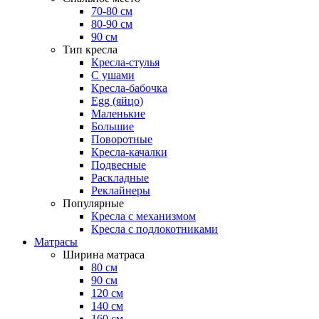
70-80 см
80-90 см
90 см
Тип кресла
Кресла-стулья
С ушами
Кресла-бабочка
Egg (яйцо)
Маленькие
Большие
Поворотные
Кресла-качалки
Подвесные
Раскладные
Реклайнеры
Популярные
Кресла с механизмом
Кресла с подлокотниками
Матрасы
Ширина матраса
80 см
90 см
120 см
140 см
160 см