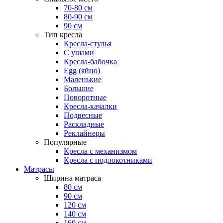
70-80 см
80-90 см
90 см
Тип кресла
Кресла-стулья
С ушами
Кресла-бабочка
Egg (яйцо)
Маленькие
Большие
Поворотные
Кресла-качалки
Подвесные
Раскладные
Реклайнеры
Популярные
Кресла с механизмом
Кресла с подлокотниками
Матрасы
Ширина матраса
80 см
90 см
120 см
140 см
160 см