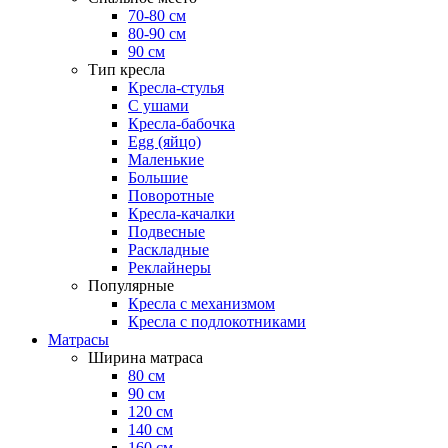
70-80 см
80-90 см
90 см
Тип кресла
Кресла-стулья
С ушами
Кресла-бабочка
Egg (яйцо)
Маленькие
Большие
Поворотные
Кресла-качалки
Подвесные
Раскладные
Реклайнеры
Популярные
Кресла с механизмом
Кресла с подлокотниками
Матрасы
Ширина матраса
80 см
90 см
120 см
140 см
160 см