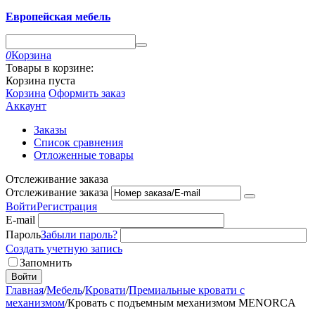
Европейская мебель
0
Корзина
Товары в корзине:
Корзина пуста
Корзина
Оформить заказ
Аккаунт
Заказы
Список сравнения
Отложенные товары
Отслеживание заказа
Отслеживание заказа
Войти
Регистрация
E-mail
Пароль
Забыли пароль?
Создать учетную запись
Запомнить
Войти
Главная
/
Мебель
/
Кровати
/
Премиальные кровати с
механизмом
/
Кровать с подъемным механизмом MENORCA