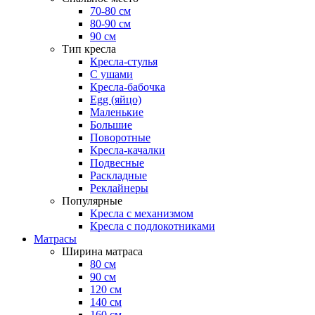
70-80 см
80-90 см
90 см
Тип кресла
Кресла-стулья
С ушами
Кресла-бабочка
Egg (яйцо)
Маленькие
Большие
Поворотные
Кресла-качалки
Подвесные
Раскладные
Реклайнеры
Популярные
Кресла с механизмом
Кресла с подлокотниками
Матрасы
Ширина матраса
80 см
90 см
120 см
140 см
160 см