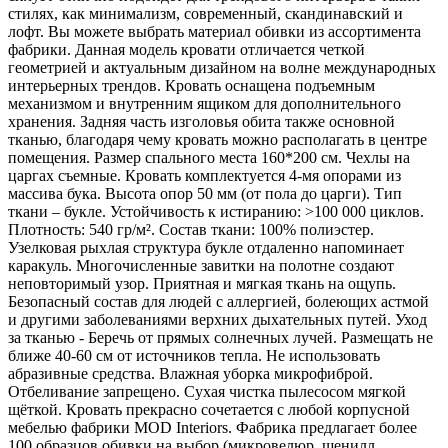
стилях, как минимализм, современный, скандинавский и
лофт. Вы можете выбрать материал обивки из ассортимента
фабрики. Данная модель кровати отличается четкой
геометрией и актуальным дизайном на волне международных
интерьерных трендов. Кровать оснащена подъемным
механизмом и внутренним ящиком для дополнительного
хранения. Задняя часть изголовья обита также основной
тканью, благодаря чему кровать можно располагать в центре
помещения. Размер спального места 160*200 см. Чехлы на
царгах съемные. Кровать комплектуется 4-мя опорами из
массива бука. Высота опор 50 мм (от пола до царги). Тип
ткани – букле. Устойчивость к истиранию: >100 000 циклов.
Плотность: 540 гр/м². Состав ткани: 100% полиэстер.
Узелковая рыхлая структура букле отдаленно напоминает
каракуль. Многочисленные завитки на полотне создают
неповторимый узор. Приятная и мягкая ткань на ощупь.
Безопасный состав для людей с аллергией, болеющих астмой
и другими заболеваниями верхних дыхательных путей. Уход
за тканью - Беречь от прямых солнечных лучей. Размещать не
ближе 40-60 см от источников тепла. Не использовать
абразивные средства. Влажная уборка микрофиброй.
Отбеливание запрещено. Сухая чистка пылесосом мягкой
щёткой. Кровать прекрасно сочетается с любой корпусной
мебелью фабрики MOD Interiors. Фабрика предлагает более
100 образцов обивки на выбор (микровелюр, шенилл,