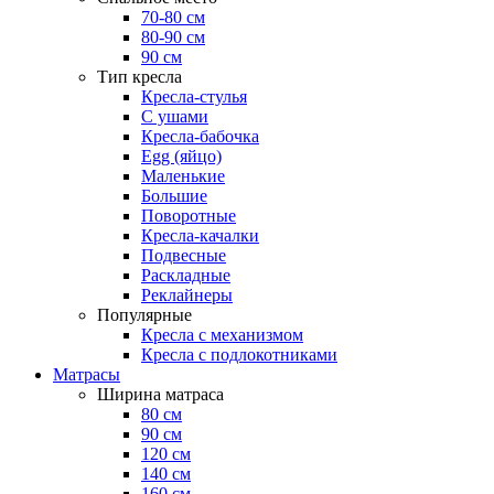
70-80 см
80-90 см
90 см
Тип кресла
Кресла-стулья
С ушами
Кресла-бабочка
Egg (яйцо)
Маленькие
Большие
Поворотные
Кресла-качалки
Подвесные
Раскладные
Реклайнеры
Популярные
Кресла с механизмом
Кресла с подлокотниками
Матрасы
Ширина матраса
80 см
90 см
120 см
140 см
160 см