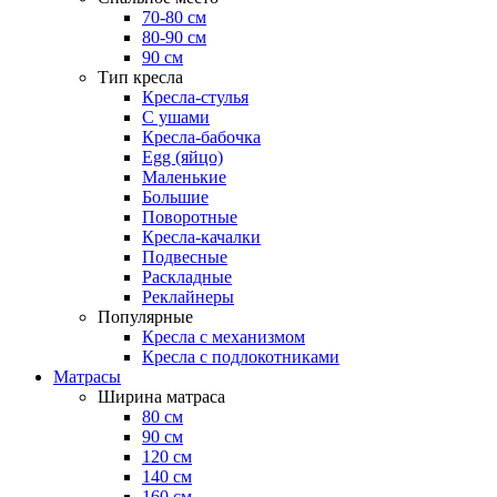
70-80 см
80-90 см
90 см
Тип кресла
Кресла-стулья
С ушами
Кресла-бабочка
Egg (яйцо)
Маленькие
Большие
Поворотные
Кресла-качалки
Подвесные
Раскладные
Реклайнеры
Популярные
Кресла с механизмом
Кресла с подлокотниками
Матрасы
Ширина матраса
80 см
90 см
120 см
140 см
160 см